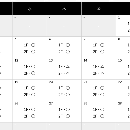
水
水
木
木
金
金
-
2
-
3
-
4
1
5
◯
1F - ◯
1F - ◯
1F - ◯
1
1
-
-
-
◯
2F - ◯
2F - ◯
2F - ◯
2
2
5
9
6
10
7
11
8
12
△
◯
1F - ◯
1F - ◯
1F - ◯
1F - ◯
1F - ◯
1F - ◯
1
1
△
◯
2F - ◯
2F - ◯
2F - ◯
2F - ◯
2F - ◯
2F - ◯
2
2
12
16
13
17
14
18
15
19
◯
◯
1F - ◯
1F - ◯
1F - △
1F - ◯
1F - △
1F - ◯
1
1
◯
◯
2F - ◯
2F - ◯
2F - △
2F - ◯
2F - △
2F - ◯
2
2
19
23
20
24
21
25
22
26
◯
◯
1F - ◯
1F - ◯
1F - ◯
1F - ◯
1F - ◯
1F - ◯
1
1
◯
◯
2F - ◯
2F - ◯
2F - ◯
2F - ◯
2F - ◯
2F - ◯
2
2
26
30
27
-
28
-
29
-
◯
◯
1F - ◯
1F - ◯
1F - ◯
1F - ◯
1
-
-
◯
◯
2F - ◯
2F - ◯
2F - ◯
2F - ◯
2
-
-
-
-