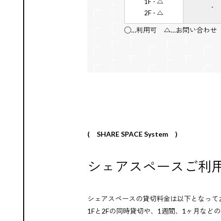
1F - △
-
2F - △
◯…利用可 △…お問い合わせ
( SHARE SPACE System )
シェアスペース
ご利
シェアスペースの貸切料金は以下となって
1Fと2Fの同時貸切や、1週間、1ヶ月な