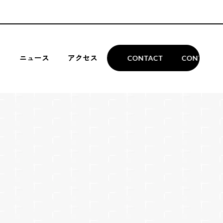
MENU
＋
ニュース
アクセス
CONTACT
CONTACT
CONTACT
ホーム
n A
n B
e
pace
SHAREBASE AIZU.とは
oom
e