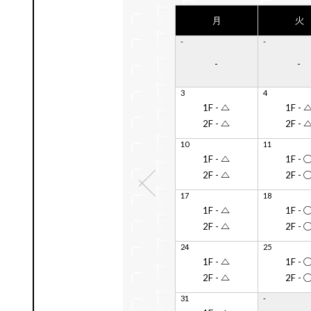
月
月
火
火
-
-
-
1
1F - 
-
-
-
2F - 
3
7
4
8
1F - △
1F - △
1F - 
1F - 
2F - △
2F - △
2F - 
2F - 
10
14
11
15
1F - △
1F - △
1F - 
1F - 
2F - △
2F - △
2F - 
2F - 
前
17
21
18
22
の
1F - △
1F - △
1F - 
1F - 
月
2F - △
2F - △
2F - 
2F - 
24
28
25
29
1F - △
1F - △
1F - 
1F - 
2F - △
2F - △
2F - 
2F - 
31
-