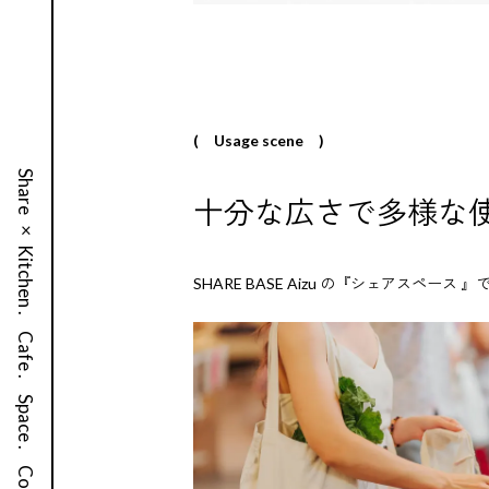
( Usage scene )
Share × Kitchen .
十分な広さで多様な
SHARE BASE Aizu の『シェアスペース 
Cafe .
Space .