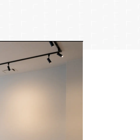
サービス
Share Kitchen A
Share Kitchen B
Share Space