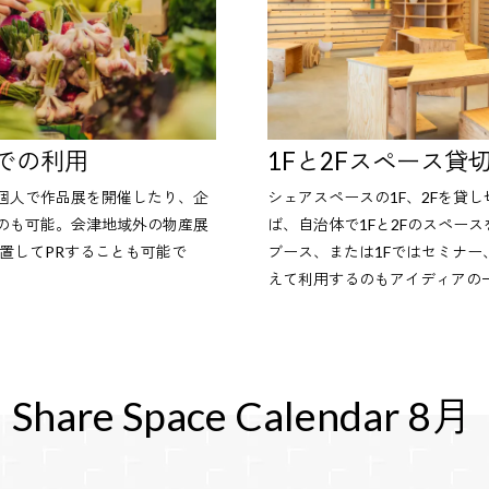
での利用
1Fと2Fスペース貸
個人で作品展を開催したり、企
シェアスペースの1F、2Fを貸
のも可能。会津地域外の物産展
ば、自治体で1Fと2Fのスペース
置してPRすることも可能で
ブース、または1Fではセミナー
えて利用するのもアイディアの
Share Space Calendar 8月
Share Space Calendar 9月