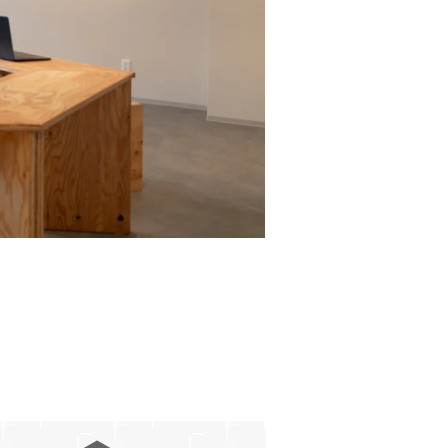
Co-working space
Conference room
Share Office