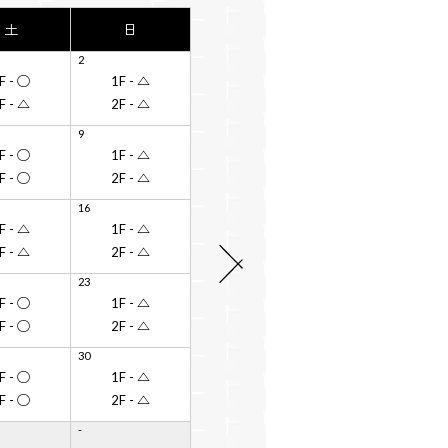
土
土
日
日
2
6
F - ◯
F - ◯
1F - △
1F - △
F - △
F - ◯
2F - △
2F - △
9
13
F - ◯
F - ◯
1F - △
1F - △
F - ◯
F - ◯
2F - △
2F - △
16
20
F - △
F - △
1F - △
1F - △
F - △
F - ◯
2F - △
2F - △
次
23
27
の
F - ◯
F - ◯
1F - △
1F - △
月
F - ◯
F - ◯
2F - △
2F - △
30
-
F - ◯
1F - △
-
-
F - ◯
2F - △
-