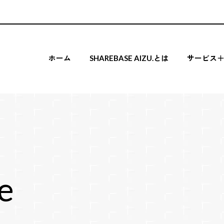
ホーム
SHAREBASE AIZU.とは
サービス
Share Kitche
Share Kitche
Share Spac
Co-working s
e
Conference r
Share Offic